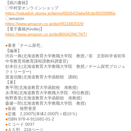
【紙の書籍】
〇中村堂オンラインショップ
https://nakadoh.stores.jp/items/692641fabe5fcde902008f6e
〇amazon
https://www.amazon.co.jp/dp/4911682019/
【電子書籍(Kindle)】
https://www.amazon.co.jp/dp/B0G62NC7KT/
●
著者「チーム探究」
【編著】
渋谷一典(北海道教育大学教職大学院 教授／前 文部科学省初等
中等教育局教育課程課教科調査官)
杉本任士(北海道教育大学教職大学院 教授／チーム探究プロジェ
クトリーダー)
渡邉信隆(北海道教育大学函館校 講師)
【著】
奥平理(北海道教育大学函館校 准教授)
永澤篤(北海道教育大学教職大学院 特任教授)
牧野香里(北海道教育大学函館校 准教授)
森健一郎(北海道教育大学教職大学院 教授)
●
装画 牧野香里
●
定価 2,200円(本体2,000円＋税10％)
●
ISBN 978-4-911682-01-2
●
Ｃコード 0037
●
Ａ５判 224ページ