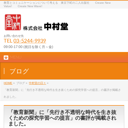
教育とコミュニケーションについて考える 東京下町の二人出版社 Create New
Value! Create New Wave!
お問い合わせ先
TEL
03-5244-9939
09:00-17:00 (祝日を除く月～金)
MENU
ブログ
HOME
»
ブログ »
中村堂の日々
»
「教育新聞」に「先行き不透明な時代を生き抜くための探究学習への提言」の書評が掲載さ
れました。
「教育新聞」に「先行き不透明な時代を生き抜
くための探究学習への提言」の書評が掲載され
ました。