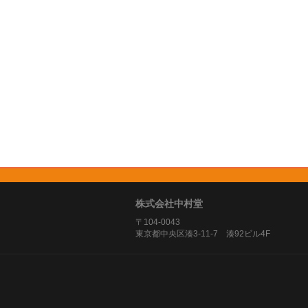
株式会社中村堂
〒104-0043
東京都中央区湊3-11-7 湊92ビル4F