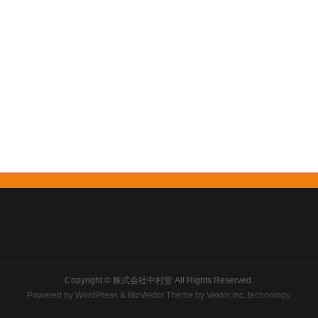
Copyright ©
株式会社中村堂
All Rights Reserved.
Powered by
WordPress
&
BizVektor Theme
by
Vektor,Inc.
technology.