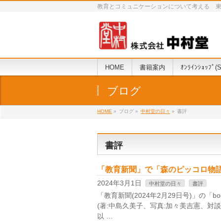
教育とコミュニケーションについて考える 東京下町の二
HOME
書籍案内
ｵﾝﾗｲﾝｼｮｯﾌﾟ(S
ブログ
HOME
»
ブログ »
中村堂の日々
»
書評
書評
「教育新聞」で「森のピッコロ物
2024年3月1日
中村堂の日々
書評
「教育新聞(2024年2月29日号)」の「b
(著:中島久美子、写真:加々美吉憲、対談:
以 …