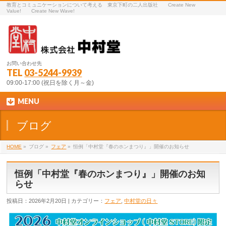
教育とコミュニケーションについて考える 東京下町の二人出版社 Create New
Value! Create New Wave!
お問い合わせ先
TEL
03-5244-9939
09:00-17:00 (祝日を除く月～金)
MENU
ブログ
HOME
»
ブログ »
フェア
»
恒例「中村堂『春のホンまつり』」開催のお知らせ
恒例「中村堂『春のホンまつり』」開催のお知
らせ
投稿日：2026年2月20日 | カテゴリー：
フェア
,
中村堂の日々