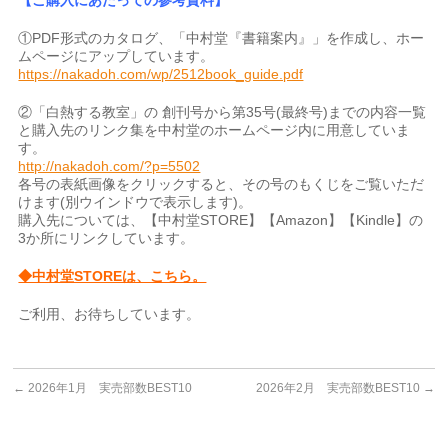
①PDF形式のカタログ、「中村堂『書籍案内』」を作成し、ホー
ムページにアップしています。
https://nakadoh.com/wp/2512book_guide.pdf
②「白熱する教室」の 創刊号から第35号(最終号)までの内容一覧
と購入先のリンク集を中村堂のホームページ内に用意していま
す。
http://nakadoh.com/?p=5502
各号の表紙画像をクリックすると、その号のもくじをご覧いただ
けます(別ウインドウで表示します)。
購入先については、【中村堂STORE】【Amazon】【Kindle】の
3か所にリンクしています。
◆中村堂STOREは、こちら。
ご利用、お待ちしています。
←
2026年1月 実売部数BEST10
2026年2月 実売部数BEST10
→