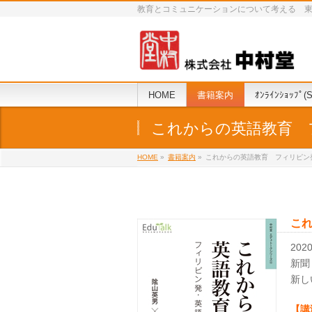
教育とコミュニケーションについて考える 東京下町の二
HOME
書籍案内
ｵﾝﾗｲﾝｼｮｯﾌﾟ(S
これからの英語教育 
HOME
»
書籍案内
»
これからの英語教育 フィリピン
こ
20
新聞
新し
【講