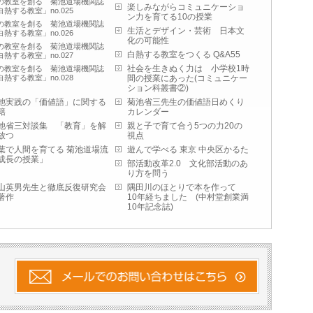
の教室を創る 菊池道場機関誌
楽しみながらコミュニケーショ
白熱する教室」no.025
ン力を育てる10の授業
の教室を創る 菊池道場機関誌
生活とデザイン・芸術 日本文
白熱する教室」no.026
化の可能性
の教室を創る 菊池道場機関誌
白熱する教室をつくる Q&A55
白熱する教室」no.027
社会を生きぬく力は 小学校1時
の教室を創る 菊池道場機関誌
白熱する教室」no.028
間の授業にあった(コミュニケー
ション科叢書②)
池実践の「価値語」に関する
菊池省三先生の価値語日めくり
籍
カレンダー
池省三対談集 「教育」を解
親と子で育て合う5つの力20の
放つ
視点
葉で人間を育てる 菊池道場流
遊んで学べる 東京 中央区かるた
成長の授業」
部活動改革2.0 文化部活動のあ
り方を問う
山英男先生と徹底反復研究会
隅田川のほとりで本を作って
著作
10年経ちました (中村堂創業満
10年記念誌)