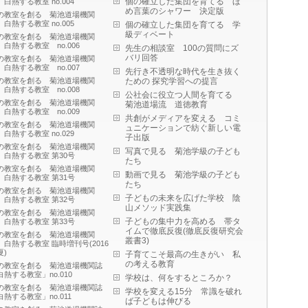
個の確立した集団を育てる ほ
 白熱する教室 no.004
め言葉のシャワー 決定版
の教室を創る 菊池道場機関
 白熱する教室 no.005
個の確立した集団を育てる 学
級ディベート
の教室を創る 菊池道場機関
 白熱する教室 no.006
先生の相談室 100の質問にズ
バリ回答
の教室を創る 菊池道場機関
 白熱する教室 no.007
先行き不透明な時代を生き抜く
の教室を創る 菊池道場機関
ための 探究学習への提言
 白熱する教室 no.008
公社会に役立つ人間を育てる
の教室を創る 菊池道場機関
菊池道場流 道徳教育
 白熱する教室 no.009
共創がメディアを変える コミ
の教室を創る 菊池道場機関
ュニケーションで紡ぐ新しい電
 白熱する教室 no.029
子出版
の教室を創る 菊池道場機関
写真で見る 菊池学級の子ども
 白熱する教室 第30号
たち
の教室を創る 菊池道場機関
動画で見る 菊池学級の子ども
 白熱する教室 第31号
たち
の教室を創る 菊池道場機関
子どもの未来を広げた学校 陰
 白熱する教室 第32号
山メソッド実践集
の教室を創る 菊池道場機関
子どもの集中力を高める 帯タ
 白熱する教室 第33号
イムで徹底反復(徹底反復研究会
の教室を創る 菊池道場機関
叢書3)
 白熱する教室 臨時増刊号(2016
夏)
子育てこそ最高の生きがい 私
の考える教育
の教室を創る 菊池道場機関誌
白熱する教室」no.010
学校は、何をするところか？
の教室を創る 菊池道場機関誌
学校を変える15分 常識を破れ
白熱する教室」no.011
ば子どもは伸びる