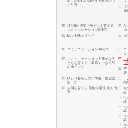
命 新時代の白熱する教室のつ
点
くり方
【
先
ー
1時間の授業で子どもを育てる
A
コミュニケーション術100
内 
Edu-Talkシリーズ
I
コミュニケーション34の力
コ
る
コミュニケーション力豊かな子
こ
どもを育てる 家庭でできる51
ン
のポイント
デ
興
ひとり暮らしの小学生／価値語
一
篇〈2〉
挑
人間を育てる 菊池道場流 叱る指
今
導
誌
今
誌
今
誌
今
誌
今