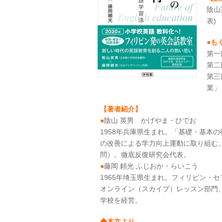
陰山
表)
●も
第一
第二
第三
業」
【著者紹介】
●
陰山 英男 かげやま・ひでお
1958年兵庫県生まれ。「基礎・基本
の改善による学力向上運動に取り組む
問）。徹底反復研究会代表。
●
藤岡 頼光 ふじおか・らいこう
1965年埼玉県生まれ。フィリピン・
オンライン（スカイプ）レッスン部門
学校を経営。
◆本文より