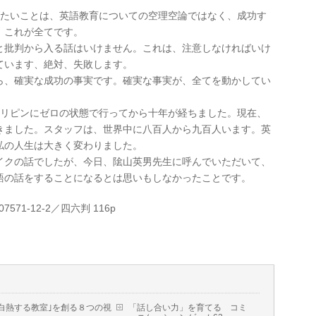
たいことは、英語教育についての空理空論ではなく、成功す
。これが全てです。
と批判から入る話はいけません。これは、注意しなければいけ
ています、絶対、失敗します。
ら、確実な成功の事実です。確実な事実が、全てを動かしてい
リピンにゼロの状態で行ってから十年が経ちました。現在、
きました。スタッフは、世界中に八百人から九百人います。英
私の人生は大きく変わりました。
イクの話でしたが、今日、隂山英男先生に呼んでいただいて、
語の話をすることになるとは思いもしなかったことです。
7571-12-2／四六判 116p
白熱する教室｣を創る８つの視
「話し合い力」を育てる コミ