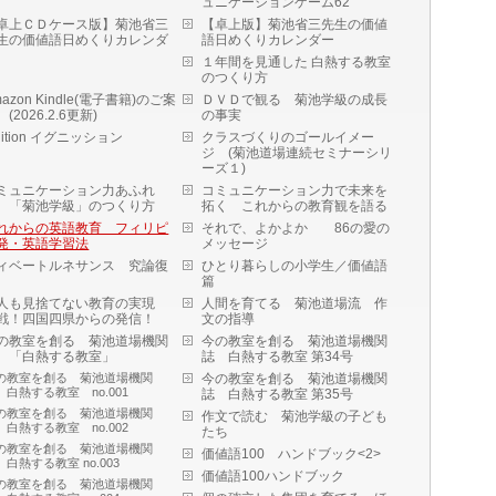
ュニケーションゲーム62
卓上ＣＤケース版】菊池省三
【卓上版】菊池省三先生の価値
生の価値語日めくりカレンダ
語日めくりカレンダー
１年間を見通した 白熱する教室
のつくり方
mazon Kindle(電子書籍)のご案
ＤＶＤで観る 菊池学級の成長
(2026.2.6更新)
の事実
gnition イグニッション
クラスづくりのゴールイメー
ジ (菊池道場連続セミナーシリ
ーズ１)
ミュニケーション力あふれ
コミュニケーション力で未来を
 「菊池学級」のつくり方
拓く これからの教育観を語る
れからの英語教育 フィリピ
それで、よかよか 86の愛の
発・英語学習法
メッセージ
ィベートルネサンス 究論復
ひとり暮らしの小学生／価値語
篇
人も見捨てない教育の実現
人間を育てる 菊池道場流 作
戦！四国四県からの発信！
文の指導
の教室を創る 菊池道場機関
今の教室を創る 菊池道場機関
 「白熱する教室」
誌 白熱する教室 第34号
の教室を創る 菊池道場機関
今の教室を創る 菊池道場機関
 白熱する教室 no.001
誌 白熱する教室 第35号
の教室を創る 菊池道場機関
作文で読む 菊池学級の子ども
 白熱する教室 no.002
たち
の教室を創る 菊池道場機関
価値語100 ハンドブック<2>
 白熱する教室 no.003
価値語100ハンドブック
の教室を創る 菊池道場機関