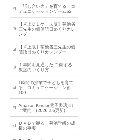
「話し合い力」を育てる コ
ミュニケーションゲーム62
【卓上ＣＤケース版】菊池省
三先生の価値語日めくりカレ
ンダー
【卓上版】菊池省三先生の価
値語日めくりカレンダー
１年間を見通した 白熱する
教室のつくり方
1時間の授業で子どもを育て
る コミュニケーション術
100
Amazon Kindle(電子書籍)の
ご案内 (2026.2.6更新)
ＤＶＤで観る 菊池学級の成
長の事実