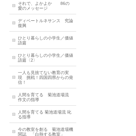
それで、よかよか 86の
愛のメッセージ
ディベートルネサンス 究論
復興
ひとり暮らしの小学生／価値
語篇
ひとり暮らしの小学生／価値
語篇〈2〉
一人も見捨てない教育の実
現 挑戦！四国四県からの発
信！
人間を育てる 菊池道場流
作文の指導
人間を育てる 菊池道場流 叱
る指導
今の教室を創る 菊池道場機
関誌 「白熱する教室」