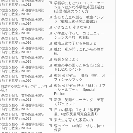
の教室を創る 菊池道場機関誌
学習学にもとづくコミュニケー
白熱する教室」no.012
ション豊かな小学校外国語活動
の教室を創る 菊池道場機関誌
(英語)授業のつくり方
白熱する教室」no.013
安心と安全を創る 教室インフ
の教室を創る 菊池道場機関誌
ラ（徹底反復研究会叢書2）
白熱する教室」no.014
小さなこと 小さな幸せ
の教室を創る 菊池道場機関誌
白熱する教室」no.015
小学生が作った コミュニケー
ション大事典 復刻版
の教室を創る 菊池道場機関誌
白熱する教室」no.016
徹底反復で子どもを鍛える
の教室を創る 菊池道場機関誌
挑む 私が問うこれからの教育
白熱する教室」no.017
観
の教室を創る 菊池道場機関誌
授業を変えよう
白熱する教室」no.018
教室の中の困ったを安心に変え
の教室を創る 菊池道場機関誌
る102のポイント
白熱する教室」no.019
教師 菊池省三 映画「挑む」オ
の教室を創る 菊池道場機関誌
フィシャルブック
白熱する教室」no.020
教師 菊池省三 映画「挑む」オフ
「白熱する教室20号」の詳しい内
ィシャルブック Special
容紹介
Edition
の教室を創る 菊池道場機関誌
白熱する教室」no.021
新版 笑顔のコーチング 子育
て77のヒント
の教室を創る 菊池道場機関誌
白熱する教室」no.022
日々の指導に生かす「徹底反
復」(徹底反復研究会叢書1)
の教室を創る 菊池道場機関誌
白熱する教室」no.023
東大生を育てた家庭の力
の教室を創る 菊池道場機関誌
森のピッコロ物語 信じて待つ
白熱する教室」no.024
保育