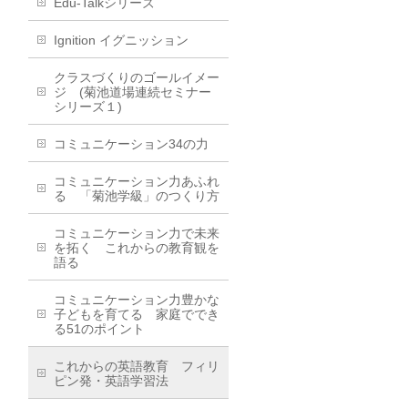
Edu-Talkシリーズ
Ignition イグニッション
クラスづくりのゴールイメー
ジ (菊池道場連続セミナー
シリーズ１)
コミュニケーション34の力
コミュニケーション力あふれ
る 「菊池学級」のつくり方
コミュニケーション力で未来
を拓く これからの教育観を
語る
コミュニケーション力豊かな
子どもを育てる 家庭ででき
る51のポイント
これからの英語教育 フィリ
ピン発・英語学習法