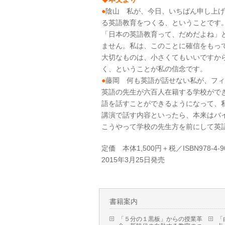
●
陰山 私が、今日、いちばん申し上げ
る英語教育をつくる、ということです
「日本の英語教育って、だめだよね」
ません。私は、このことに確信をもっ
大切なものは、小さくてもいいですか
く、ということが私の信念です。
●
藤岡 何も英語が話せない私が、フィ
英語の先生が六百人在籍する学校がで
語を話すことができるようになって、
講演で話す内容といったら、本来はバ
こうやって学校の先生方を前にして英
定価 本体1,500円＋税／ISBN978-4-90
2015年3月25日発売
書籍案内
「５分の１黒板」からの授業革
「