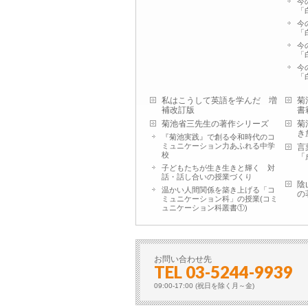
今
「
今
「
今
「
今
「
私はこうして英語を学んだ 増
菊
補改訂版
書
菊池省三先生の著作シリーズ
菊
き
『菊池実践』で創る令和時代のコ
ミュニケーション力あふれる中学
言
校
「
子どもたちが生き生きと輝く 対
話・話し合いの授業づくり
陰
温かい人間関係を築き上げる「コ
の
ミュニケーション科」の授業(コミ
ュニケーション科叢書①)
お問い合わせ先
TEL 03-5244-9939
09:00-17:00 (祝日を除く月～金)