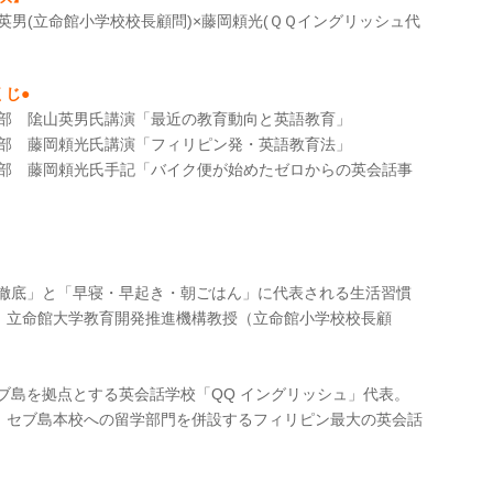
英男(立命館小学校校長顧問)×藤岡頼光(ＱＱイングリッシュ代
くじ●
部 隂山英男氏講演「最近の教育動向と英語教育」
部 藤岡頼光氏講演「フィリピン発・英語教育法」
部 藤岡頼光氏手記「バイク便が始めたゼロからの英会話事
の徹底」と「早寝・早起き・朝ごはん」に代表される生活習慣
。立命館大学教育開発推進機構教授（立命館小学校校長顧
セブ島を拠点とする英会話学校「QQ イングリッシュ」代表。
、セブ島本校への留学部門を併設するフィリピン最大の英会話