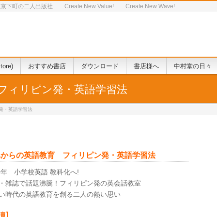
人出版社 Create New Value! Create New Wave!
tore)
おすすめ書店
ダウンロード
書店様へ
中村堂の日々
フィリピン発・英語学習法
発・英語学習法
れからの英語教育 フィリピン発・英語学習法
20年 小学校英語 教科化へ!
・雑誌で話題沸騰！フィリピン発の英会話教室
い時代の英語教育を創る二人の熱い思い
演】