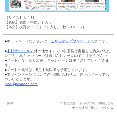
【サイズ】Ａ４判
【表紙】表面・中面ともカラー
【本文】横罫タイプ(ドット入り)30枚(60ページ)
●
キャンペーンのチラシは、
こちらからダウンロード
できます。
●
中村堂STORE
以外の他サイトで中村堂発行書籍をご購入いただ
いても、本キャンペーンは適用されませんのでご注意ください。
●
ノートがなくなり次第、キャンペーンは終了させていただきま
す。
●
ノートの発送は、5月中旬以降を予定しています。
●
本キャンペーンについてのお問い合わせは、以下にメールでお
願いいたします。
mail@nakadoh.com
←
闘病
中村堂主催「成長の授業」出版記念セ
ミナー＆映画「挑む」上映会
→