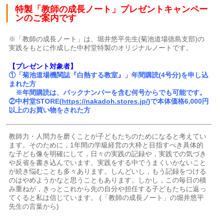
特製「教師の成長ノート」プレゼントキャンペー
ンのご案内です
※「教師の成長ノート」は、堀井悠平先生(菊池道場徳島支部)の
実践をもとに作成した中村堂特製のオリジナルノートです。
【プレゼント対象者】
①「菊池道場機関誌『白熱する教室』」年間購読(4号分)を申し込
まれた方
※年間購読は、バックナンバーを含む何号からでも可能です。
②中村堂STORE(
https://nakadoh.stores.jp/
)で本体価格6,000円
以上のお買い物をされた方
教師力・人間力を磨くことが子どもたちのためになると考えてい
ます。そのために，1年間の学級経営の大枠と目指すべき具体的
な子ども像を明確にして，日々の実践の記録や，実践での気づき
や反省を書き込んでいます。実践をする中でうまくいかないこと
が続き悩むことも多々あります。しんどいし，もう記録をつける
のはやめようかなと思うこともあります。しかし，この毎日の積
み重ねが，きっとこれから先の自分や担任する子どもたちに返っ
てくると私は信じています。 (「教師の成長ノート」の堀井悠平
先生の言葉から)