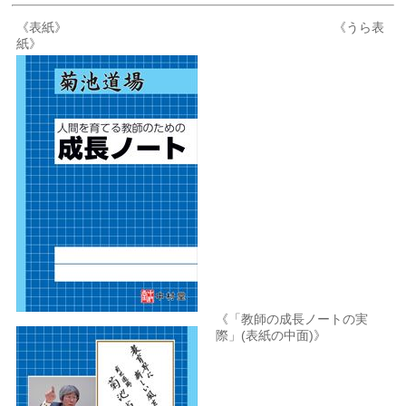
《表紙》 《うら表
紙》
《「教師の成長ノートの実
際」(表紙の中面)》