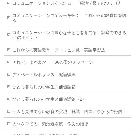
コミュニケーション力あふれる 「菊池学級」のつくり方
コミュニケーション力で未来を拓く これからの教育観を語
る
コミュニケーション力豊かな子どもを育てる 家庭でできる
51のポイント
これからの英語教育 フィリピン発・英語学習法
それで、よかよか 86の愛のメッセージ
ディベートルネサンス 究論復興
ひとり暮らしの小学生／価値語篇
ひとり暮らしの小学生／価値語篇〈2〉
一人も見捨てない教育の実現 挑戦！四国四県からの発信！
人間を育てる 菊池道場流 作文の指導