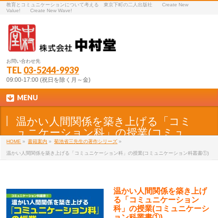
教育とコミュニケーションについて考える 東京下町の二人出版社 Create New
Value! Create New Wave!
お問い合わせ先
TEL
03-5244-9939
09:00-17:00 (祝日を除く月～金)
MENU
温かい人間関係を築き上げる「コミ
ュニケーション科」の授業(コミュ
ニケーション科叢書①)
HOME
»
書籍案内
»
菊池省三先生の著作シリーズ
»
温かい人間関係を築き上げる「コミュニケーション科」の授業(コミュニケーション科叢書①)
温かい人間関係を築き上げ
る「コミュニケーション
科」の授業(コミュニケーシ
ョン科叢書①)