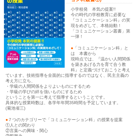
小学校発 本気の提案!!
今の時代の学校教育に必要な
『コミュニケーション科』の実
現をめざして、本格始動！
「コミュニケーション叢書」第
一弾！
●
「コミュニケーション科」と
は 本書から
現時点では、『温かい人間関係
を築きあげる力を育て合う教
科』と定義づけておこうと考え
ています。技術指導を全面的に指導するのではなく、民主主義の
考え方に立ち、
・学級の人間関係をよりよいものにするため
・学級の学びの絆を強いものにするため
ということを第一に考えて指導するということです。
具体的な授業時数は、各学年年間35時間を予定しています。
(菊池省三)
●
７つのカテゴリーで「コミュニケーション科」の授業を提案
①人との関わり
②言葉への興味・関心