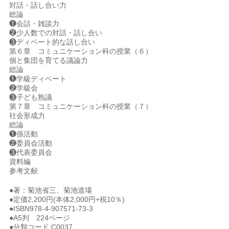
対話・話し合い力
総論
❶会話・雑談力
❷少人数での対話・話し合い
❸ディベート的な話し合い
第６章 コミュニケーション科の授業（６）
個と集団を育てる議論力
総論
❶学級ディベート
❷学級会
❸子ども熟議
第７章 コミュニケーション科の授業（７）
社会形成力
総論
❶係活動
❷委員会活動
❸代表委員会
資料編
参考文献
●著：菊池省三、菊池道場
●定価2,200円(本体2,000円+税10％)
●ISBN978-4-907571-73-3
●A5判 224ページ
●分類コード:C0037