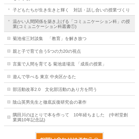
子どもたちが生き生きと輝く 対話・話し合いの授業づくり
温かい人間関係を築き上げる「コミュニケーション科」の授
業(コミュニケーション科叢書①)
菊池省三対談集 「教育」を解き放つ
親と子で育て合う5つの力20の視点
言葉で人間を育てる 菊池道場流 「成長の授業」
遊んで学べる 東京 中央区かるた
部活動改革2.0 文化部活動のあり方を問う
陰山英男先生と徹底反復研究会の著作
隅田川のほとりで本を作って 10年経ちました (中村堂創
業満10年記念誌)