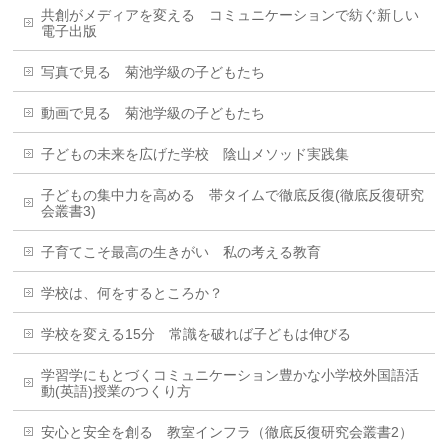
共創がメディアを変える コミュニケーションで紡ぐ新しい
電子出版
写真で見る 菊池学級の子どもたち
動画で見る 菊池学級の子どもたち
子どもの未来を広げた学校 陰山メソッド実践集
子どもの集中力を高める 帯タイムで徹底反復(徹底反復研究
会叢書3)
子育てこそ最高の生きがい 私の考える教育
学校は、何をするところか？
学校を変える15分 常識を破れば子どもは伸びる
学習学にもとづくコミュニケーション豊かな小学校外国語活
動(英語)授業のつくり方
安心と安全を創る 教室インフラ（徹底反復研究会叢書2）