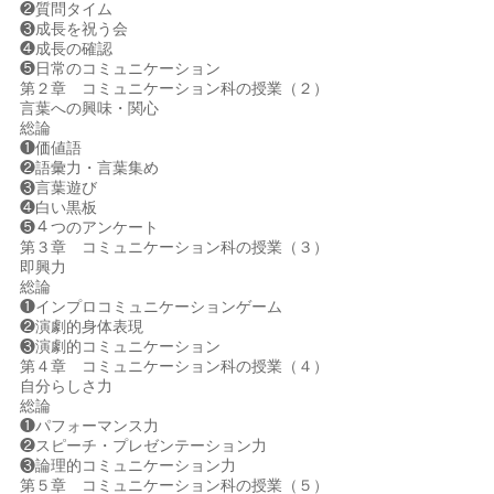
❷質問タイム
❸成長を祝う会
❹成長の確認
❺日常のコミュニケーション
第２章 コミュニケーション科の授業（２）
言葉への興味・関心
総論
❶価値語
❷語彙力・言葉集め
❸言葉遊び
❹白い黒板
❺４つのアンケート
第３章 コミュニケーション科の授業（３）
即興力
総論
❶インプロコミュニケーションゲーム
❷演劇的身体表現
❸演劇的コミュニケーション
第４章 コミュニケーション科の授業（４）
自分らしさ力
総論
❶パフォーマンス力
❷スピーチ・プレゼンテーション力
❸論理的コミュニケーション力
第５章 コミュニケーション科の授業（５）