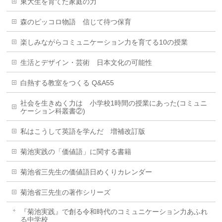
東大生を育てた家庭の力
森のピッコロ物語 信じて待つ保育
楽しみながらコミュニケーション力を育てる10の授業
生活とデザイン・芸術 日本文化の可能性
白熱する教室をつくる Q&A55
社会を生きぬく力は 小学校1時間の授業にあった(コミュニ
ケーション科叢書②)
私はこうして英語を学んだ 増補改訂版
菊池実践の「価値語」に関する書籍
菊池省三先生の価値語日めくりカレンダー
菊池省三先生の著作シリーズ
『菊池実践』で創る令和時代のコミュニケーション力あふれ
る中学校