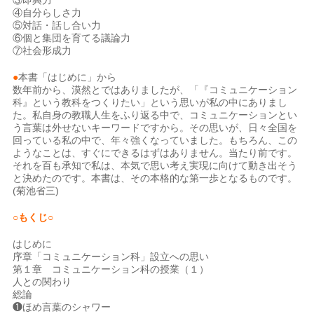
③即興力
④自分らしさ力
⑤対話・話し合い力
⑥個と集団を育てる議論力
⑦社会形成力
●
本書「はじめに」から
数年前から、漠然とではありましたが、「『コミュニケーション
科』という教科をつくりたい」という思いが私の中にありまし
た。私自身の教職人生をふり返る中で、コミュニケーションとい
う言葉は外せないキーワードですから。その思いが、日々全国を
回っている私の中で、年々強くなっていました。もちろん、この
ようなことは、すぐにできるはずはありません。当たり前です。
それを百も承知で私は、本気で思い考え実現に向けて動き出そう
と決めたのです。本書は、その本格的な第一歩となるものです。
(菊池省三)
○もくじ○
はじめに
序章「コミュニケーション科」設立への思い
第１章 コミュニケーション科の授業（１）
人との関わり
総論
❶ほめ言葉のシャワー