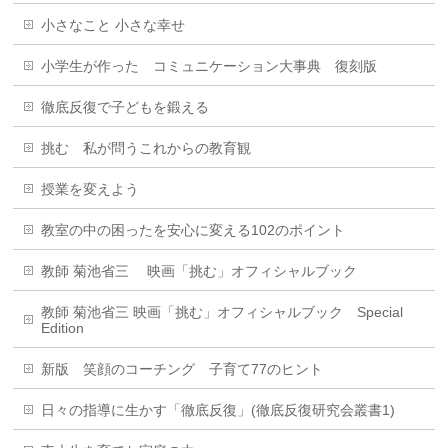
小さなこと 小さな幸せ
小学生が作った コミュニケーション大事典 復刻版
徹底反復で子どもを鍛える
挑む 私が問うこれからの教育観
授業を変えよう
教室の中の困ったを安心に変える102のポイント
教師 菊池省三 映画「挑む」オフィシャルブック
教師 菊池省三 映画「挑む」オフィシャルブック Special
Edition
新版 笑顔のコーチング 子育て77のヒント
日々の指導に生かす「徹底反復」(徹底反復研究会叢書1)