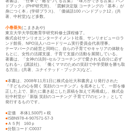
著書は、「仕事で『敵をつくる言葉』『味方ができる言葉』ハン
ドブック」(PHP研究所)、「図解決定版 コーチングの「基本」が
身につく本」(学研プラス)、「価値語100 ハンドブック12」(共
著、中村堂)など多数。
小巻亜矢
(こまきあや)
東京大学大学院教育学研究科修士課程修了。
株式会社サンリオエンターテイメント社長、サンリオピューロラ
ンド館長、NPO法人ハロードリーム実行委員会代表理事。
テーマパークの経営と同時に、自らの子育てやキャリアの体験を
もとに、女性の活躍支援、子育て支援の活動を展開している。
著書は、「女神の法則~セルフコーチングで愛される自分に必ず
なれる~」(講談社)、「働くママのための笑顔で中学受験を勝ち取
る方法」(共著、ユナイテッド・ブックス)など。
●
本書は、2008年11月1日に株式会社大和書房より発行された
『子どもの心を開く 笑顔のコーチング』を底本として、一部を修
正した上で、新たに書き起こした原稿を加えて再構成し、株式会
社中村堂が「新版 笑顔のコーチング 子育て77のヒント」として
発行するものです。
●
定価 本体1,500円＋税
●
ISBN978-4-907571-57-3
●
Ａ５判 160ｐ
●
分類コード:C0037