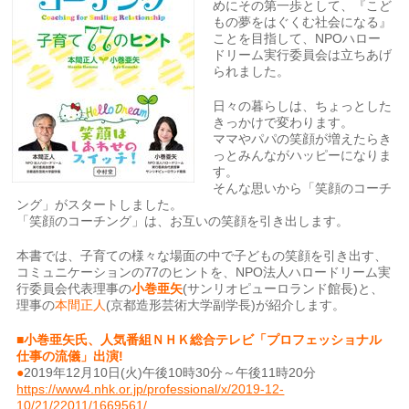
めにその第一歩として、『こど
もの夢をはぐくむ社会になる』
ことを目指して、NPOハロー
ドリーム実行委員会は立ちあげ
られました。
日々の暮らしは、ちょっとした
きっかけで変わります。
ママやパパの笑顔が増えたらき
っとみんながハッピーになりま
す。
そんな思いから「笑顔のコーチ
ング」がスタートしました。
「笑顔のコーチング」は、お互いの笑顔を引き出します。
本書では、子育ての様々な場面の中で子どもの笑顔を引き出す、
コミュニケーションの77のヒントを、NPO法人ハロードリーム実
行委員会代表理事の
小巻亜矢
(サンリオピューロランド館長)と、
理事の
本間正人
(京都造形芸術大学副学長)が紹介します。
■小巻亜矢氏、人気番組ＮＨＫ総合テレビ「プロフェッショナル
仕事の流儀」出演!
●
2019年12月10日(火)午後10時30分～午後11時20分
https://www4.nhk.or.jp/professional/x/2019-12-
10/21/22011/1669561/