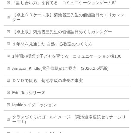
「話し合い力」を育てる コミュニケーションゲーム62
【卓上ＣＤケース版】菊池省三先生の価値語日めくりカレン
ダー
【卓上版】菊池省三先生の価値語日めくりカレンダー
１年間を見通した 白熱する教室のつくり方
1時間の授業で子どもを育てる コミュニケーション術100
Amazon Kindle(電子書籍)のご案内 (2026.2.6更新)
ＤＶＤで観る 菊池学級の成長の事実
Edu-Talkシリーズ
Ignition イグニッション
クラスづくりのゴールイメージ (菊池道場連続セミナーシリ
ーズ１)