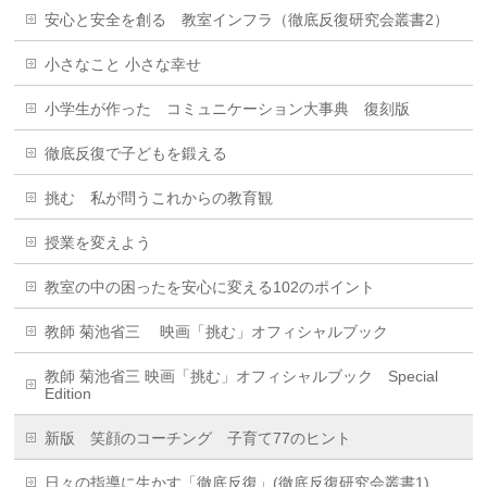
安心と安全を創る 教室インフラ（徹底反復研究会叢書2）
小さなこと 小さな幸せ
小学生が作った コミュニケーション大事典 復刻版
徹底反復で子どもを鍛える
挑む 私が問うこれからの教育観
授業を変えよう
教室の中の困ったを安心に変える102のポイント
教師 菊池省三 映画「挑む」オフィシャルブック
教師 菊池省三 映画「挑む」オフィシャルブック Special
Edition
新版 笑顔のコーチング 子育て77のヒント
日々の指導に生かす「徹底反復」(徹底反復研究会叢書1)