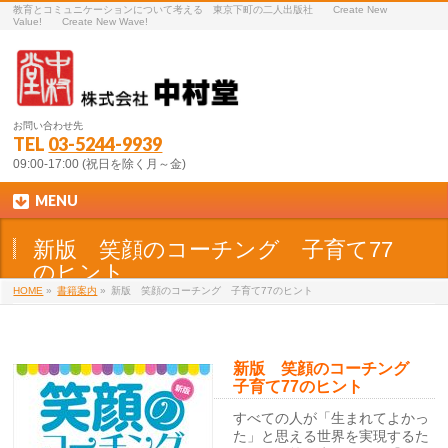
教育とコミュニケーションについて考える 東京下町の二人出版社 Create New
Value! Create New Wave!
お問い合わせ先
TEL
03-5244-9939
09:00-17:00 (祝日を除く月～金)
MENU
新版 笑顔のコーチング 子育て77
のヒント
HOME
»
書籍案内
»
新版 笑顔のコーチング 子育て77のヒント
新版 笑顔のコーチング
子育て77のヒント
すべての人が「生まれてよかっ
た」と思える世界を実現するた