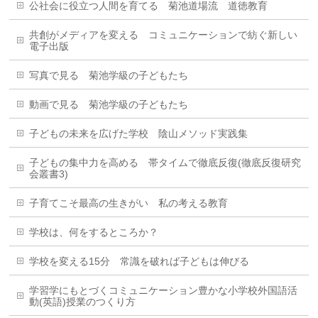
公社会に役立つ人間を育てる 菊池道場流 道徳教育
共創がメディアを変える コミュニケーションで紡ぐ新しい
電子出版
写真で見る 菊池学級の子どもたち
動画で見る 菊池学級の子どもたち
子どもの未来を広げた学校 陰山メソッド実践集
子どもの集中力を高める 帯タイムで徹底反復(徹底反復研究
会叢書3)
子育てこそ最高の生きがい 私の考える教育
学校は、何をするところか？
学校を変える15分 常識を破れば子どもは伸びる
学習学にもとづくコミュニケーション豊かな小学校外国語活
動(英語)授業のつくり方