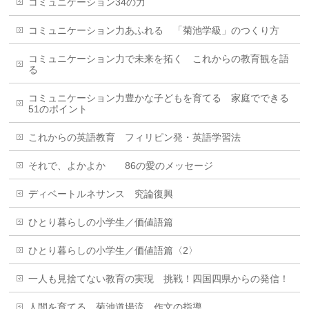
コミュニケーション34の力
コミュニケーション力あふれる 「菊池学級」のつくり方
コミュニケーション力で未来を拓く これからの教育観を語
る
コミュニケーション力豊かな子どもを育てる 家庭でできる
51のポイント
これからの英語教育 フィリピン発・英語学習法
それで、よかよか 86の愛のメッセージ
ディベートルネサンス 究論復興
ひとり暮らしの小学生／価値語篇
ひとり暮らしの小学生／価値語篇〈2〉
一人も見捨てない教育の実現 挑戦！四国四県からの発信！
人間を育てる 菊池道場流 作文の指導