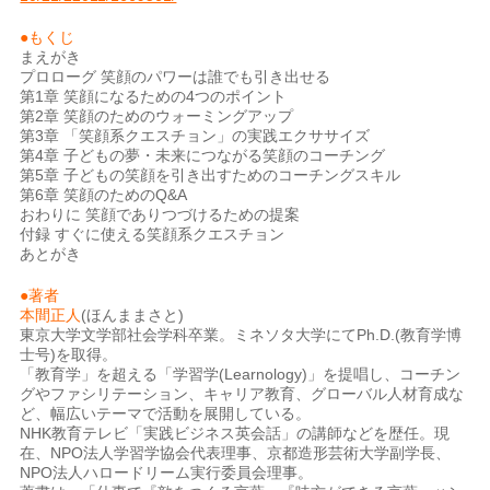
●もくじ
まえがき
プロローグ 笑顔のパワーは誰でも引き出せる
第1章 笑顔になるための4つのポイント
第2章 笑顔のためのウォーミングアップ
第3章 「笑顔系クエスチョン」の実践エクササイズ
第4章 子どもの夢・未来につながる笑顔のコーチング
第5章 子どもの笑顔を引き出すためのコーチングスキル
第6章 笑顔のためのQ&A
おわりに 笑顔でありつづけるための提案
付録 すぐに使える笑顔系クエスチョン
あとがき
●著者
本間正人
(ほんままさと)
東京大学文学部社会学科卒業。ミネソタ大学にてPh.D.(教育学博
士号)を取得。
「教育学」を超える「学習学(Learnology)」を提唱し、コーチン
グやファシリテーション、キャリア教育、グローバル人材育成な
ど、幅広いテーマで活動を展開している。
NHK教育テレビ「実践ビジネス英会話」の講師などを歴任。現
在、NPO法人学習学協会代表理事、京都造形芸術大学副学長、
NPO法人ハロードリーム実行委員会理事。