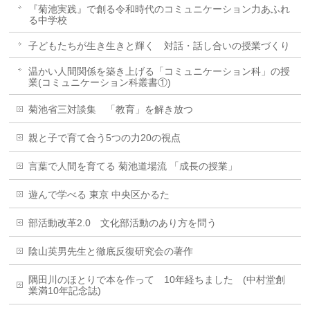
『菊池実践』で創る令和時代のコミュニケーション力あふれ
る中学校
子どもたちが生き生きと輝く 対話・話し合いの授業づくり
温かい人間関係を築き上げる「コミュニケーション科」の授
業(コミュニケーション科叢書①)
菊池省三対談集 「教育」を解き放つ
親と子で育て合う5つの力20の視点
言葉で人間を育てる 菊池道場流 「成長の授業」
遊んで学べる 東京 中央区かるた
部活動改革2.0 文化部活動のあり方を問う
陰山英男先生と徹底反復研究会の著作
隅田川のほとりで本を作って 10年経ちました (中村堂創
業満10年記念誌)